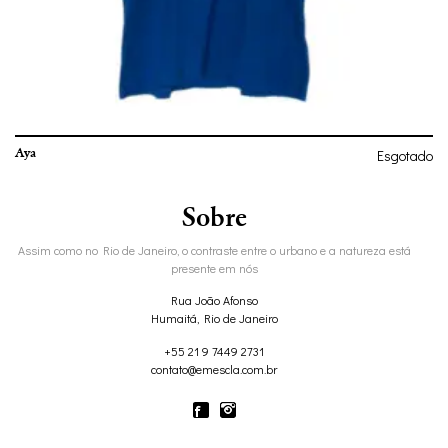
Aya
Esgotado
Sobre
Assim como no Rio de Janeiro, o contraste entre o urbano e a natureza está
presente em nós
Rua João Afonso
Humaitá, Rio de Janeiro
+55 21 9 7449 2731
contato@emescla.com.br