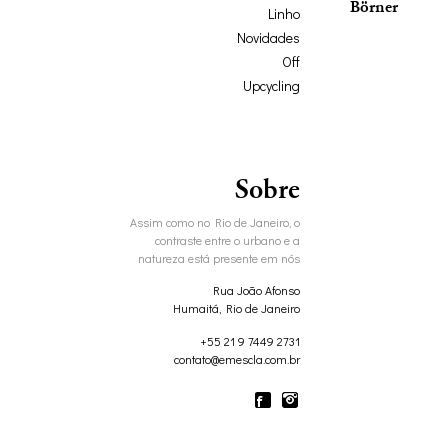
Börner
Linho
Novidades
Off
Upcycling
Sobre
Assim como no Rio de Janeiro, o
contraste entre o urbano e a
natureza está presente em nós
Rua João Afonso
Humaitá, Rio de Janeiro
+55 21 9 7449 2731
contato@emescla.com.br