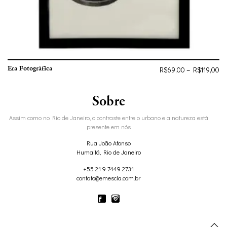
Era Fotográfica
R$
69,00
–
R$
119,00
Sobre
Assim como no Rio de Janeiro, o contraste entre o urbano e a natureza está
presente em nós
Rua João Afonso
Humaitá, Rio de Janeiro
+55 21 9 7449 2731
contato@emescla.com.br