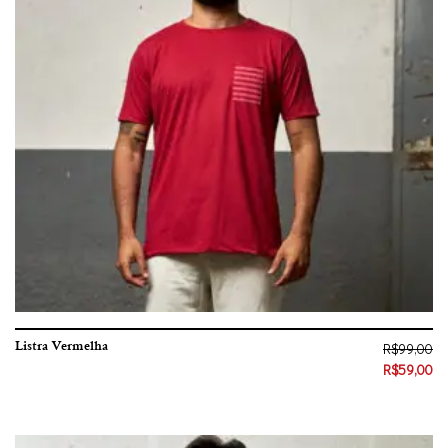
Listra Vermelha
R$
99,00
R$
59,00