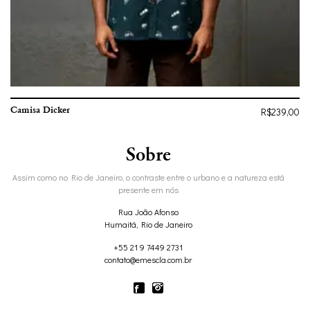
Camisa Dicker
R$
239,00
Sobre
Assim como no Rio de Janeiro, o contraste entre o urbano e a natureza está
presente em nós
Rua João Afonso
Humaitá, Rio de Janeiro
+55 21 9 7449 2731
contato@emescla.com.br