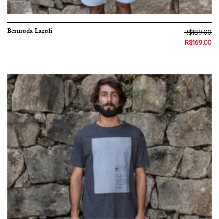
Bermuda Lazuli
R$
189,00
R$
169,00