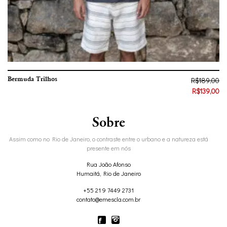
Bermuda Trilhos
R$
189,00
R$
139,00
Sobre
Assim como no Rio de Janeiro, o contraste entre o urbano e a natureza está
presente em nós
Rua João Afonso
Humaitá, Rio de Janeiro
+55 21 9 7449 2731
contato@emescla.com.br