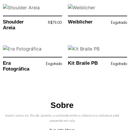
Shoulder
Weiblicher
R$
79,00
Esgotado
Areia
Era
Kit Braile PB
Esgotado
Esgotado
Fotográfica
Sobre
Assim como no Rio de Janeiro, o contraste entre o urbano e a natureza está
presente em nós
Rua João Afonso