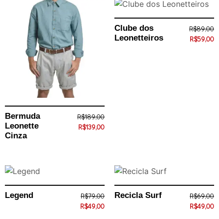
Clube dos
R$
89,00
Leonetteiros
R$
59,00
Bermuda
R$
189,00
Leonette
R$
139,00
Cinza
Legend
Recicla Surf
R$
79,00
R$
69,00
R$
49,00
R$
49,00