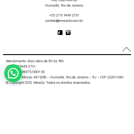
Humaitá, Rio de Janeiro
+55 21 9 7449 2731
contato@emescla.com.br
Atendimento: dias úteis de 9h às 18h.
+55 21 97449-2731
CNPJ: 17.248.975/0001-36
Rua João Afonso, 49/1208 – Humaitá, Rio de Janeiro – RJ – CEP: 22261-040
© Copyright 2012 Mescla. Todos os direitos reservados.
Termos & Condições
|
Políticas de Privacidade
|
Trocas e Devoluções
Formas de pagamento: