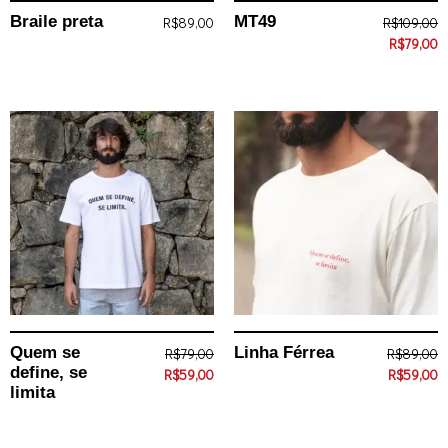
Braile preta
MT49
R$
89,00
R$
109,00
R$
79,00
Quem se
Linha Férrea
R$
79,00
R$
89,00
define, se
R$
59,00
R$
59,00
limita