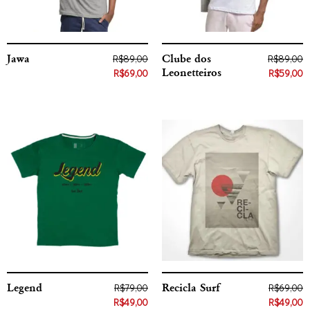
Jawa
Clube dos
R$
89,00
R$
89,00
Leonetteiros
R$
69,00
R$
59,00
Legend
Recicla Surf
R$
79,00
R$
69,00
R$
49,00
R$
49,00